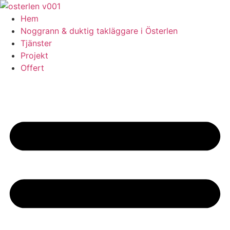
Skip
to
Hem
content
Noggrann & duktig takläggare i Österlen
Tjänster
Projekt
Offert