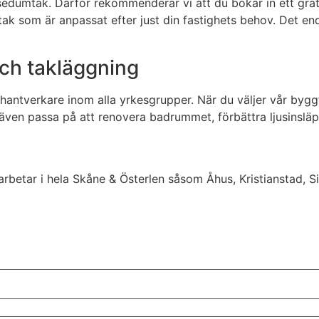
tt sedumtak. Därför rekommenderar vi att du bokar in ett gr
tak som är anpassat efter just din fastighets behov. Det end
och takläggning
a hantverkare inom alla yrkesgrupper. När du väljer vår byg
 även passa på att renovera badrummet, förbättra ljusinsläp
arbetar i hela Skåne & Österlen såsom Åhus, Kristianstad, S