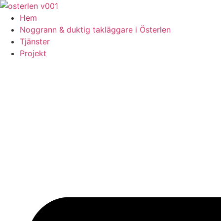
Skip
to
Hem
content
Noggrann & duktig takläggare i Österlen
Tjänster
Projekt