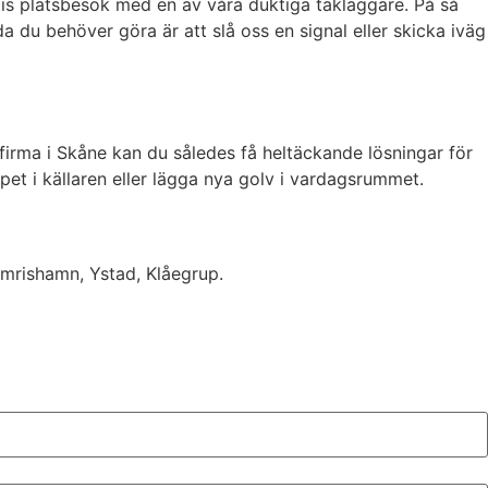
atis platsbesök med en av våra duktiga takläggare. På så
a du behöver göra är att slå oss en signal eller skicka iväg
gfirma i Skåne kan du således få heltäckande lösningar för
pet i källaren eller lägga nya golv i vardagsrummet.
imrishamn, Ystad, Klåegrup.