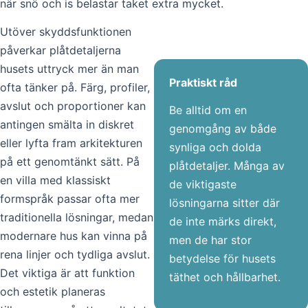
när snö och is belastar taket extra mycket.
Utöver skyddsfunktionen
påverkar plåtdetaljerna
husets uttryck mer än man
Praktiskt råd
ofta tänker på. Färg, profiler,
avslut och proportioner kan
Be alltid om en
antingen smälta in diskret
genomgång av både
eller lyfta fram arkitekturen
synliga och dolda
på ett genomtänkt sätt. På
plåtdetaljer. Många av
en villa med klassiskt
de viktigaste
formspråk passar ofta mer
lösningarna sitter där
traditionella lösningar, medan
de inte märks direkt,
modernare hus kan vinna på
men de har stor
rena linjer och tydliga avslut.
betydelse för husets
Det viktiga är att funktion
täthet och hållbarhet.
och estetik planeras