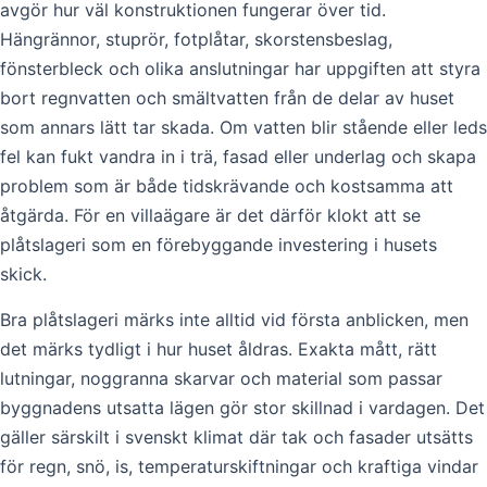
avgör hur väl konstruktionen fungerar över tid.
Hängrännor, stuprör, fotplåtar, skorstensbeslag,
fönsterbleck och olika anslutningar har uppgiften att styra
bort regnvatten och smältvatten från de delar av huset
som annars lätt tar skada. Om vatten blir stående eller leds
fel kan fukt vandra in i trä, fasad eller underlag och skapa
problem som är både tidskrävande och kostsamma att
åtgärda. För en villaägare är det därför klokt att se
plåtslageri som en förebyggande investering i husets
skick.
Bra plåtslageri märks inte alltid vid första anblicken, men
det märks tydligt i hur huset åldras. Exakta mått, rätt
lutningar, noggranna skarvar och material som passar
byggnadens utsatta lägen gör stor skillnad i vardagen. Det
gäller särskilt i svenskt klimat där tak och fasader utsätts
för regn, snö, is, temperaturskiftningar och kraftiga vindar