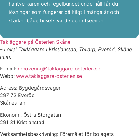
hantverkaren och regelbundet underhåll får du
lösningar som fungerar pålitligt i många år och
stärker både husets värde och utseende.
Takläggare på Österlen Skåne
– Lokal Takläggare i Kristianstad, Tollarp, Everöd, Skåne
m.m.
E-mail:
renovering@taklaggare-osterlen.se
Webb:
www.taklaggare-osterlen.se
Adress: Bygdegårdsvägen
297 72 Everöd
Skånes län
Ekonomi: Östra Storgatan
291 31 Kristianstad
Verksamhetsbeskrivning: Föremålet för bolagets