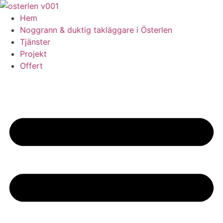
Skip
to
Hem
content
Noggrann & duktig takläggare i Österlen
Tjänster
Projekt
Offert