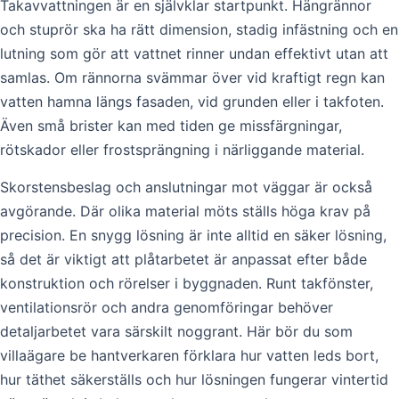
Takavvattningen är en självklar startpunkt. Hängrännor
och stuprör ska ha rätt dimension, stadig infästning och en
lutning som gör att vattnet rinner undan effektivt utan att
samlas. Om rännorna svämmar över vid kraftigt regn kan
vatten hamna längs fasaden, vid grunden eller i takfoten.
Även små brister kan med tiden ge missfärgningar,
rötskador eller frostsprängning i närliggande material.
Skorstensbeslag och anslutningar mot väggar är också
avgörande. Där olika material möts ställs höga krav på
precision. En snygg lösning är inte alltid en säker lösning,
så det är viktigt att plåtarbetet är anpassat efter både
konstruktion och rörelser i byggnaden. Runt takfönster,
ventilationsrör och andra genomföringar behöver
detaljarbetet vara särskilt noggrant. Här bör du som
villaägare be hantverkaren förklara hur vatten leds bort,
hur täthet säkerställs och hur lösningen fungerar vintertid