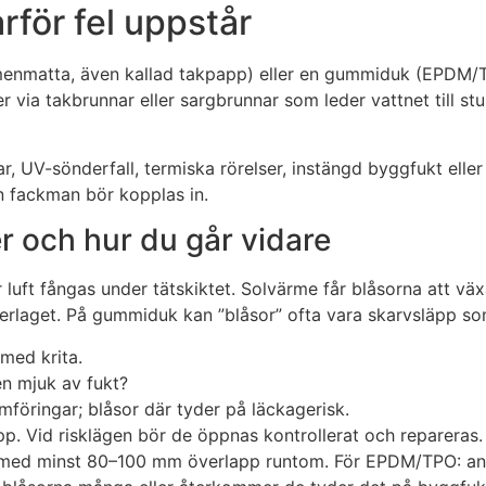
rför fel uppstår
itumenmatta, även kallad takpapp) eller en gummiduk (EPDM/T
ia takbrunnar eller sargbrunnar som leder vattnet till stuprö
r, UV-sönderfall, termiska rörelser, instängd byggfukt eller
n fackman bör kopplas in.
er och hur du går vidare
luft fångas under tätskiktet. Solvärme får blåsorna att växa.
derlaget. På gummiduk kan ”blåsor” ofta vara skarvsläpp som
med krita.
en mjuk av fukt?
föringar; blåsor där tyder på läckagerisk.
p. Vid risklägen bör de öppnas kontrollerat och repareras. F
pp med minst 80–100 mm överlapp runtom. För EPDM/TPO: an