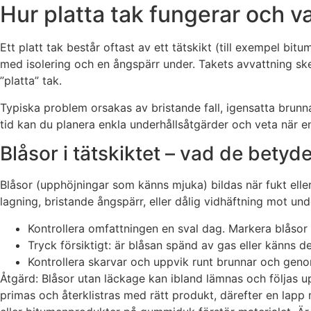
Hur platta tak fungerar och va
Ett platt tak består oftast av ett tätskikt (till exempel b
med isolering och en ångspärr under. Takets avvattning sker v
”platta” tak.
Typiska problem orsakas av bristande fall, igensatta brunna
tid kan du planera enkla underhållsåtgärder och veta när e
Blåsor i tätskiktet – vad de betyd
Blåsor (upphöjningar som känns mjuka) bildas när fukt eller 
lagning, bristande ångspärr, eller dålig vidhäftning mot un
Kontrollera omfattningen en sval dag. Markera blåsor 
Tryck försiktigt: är blåsan spänd av gas eller känns d
Kontrollera skarvar och uppvik runt brunnar och genom
Åtgärd: Blåsor utan läckage kan ibland lämnas och följas up
primas och återklistras med rätt produkt, därefter en la