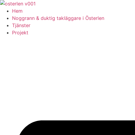
Skip
to
Hem
content
Noggrann & duktig takläggare i Österlen
Tjänster
Projekt