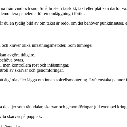
rna från vind och snö. Små brister i tätskikt, läkt eller plåt kan därför vä
 demontera panelerna för en omläggning i förtid.
år du en tydlig bild av om taket är redo, om det behöver punktinsatser, 
ika och kräver olika infästningsmetoder. Som tumregel:
an avgöra tidigare.
behöva bytas.
l, men kontrollera rost och infästningar.
troll av skarvar och genomföringar.
 att åtgärda eller lägga om innan solcellsmontering. Lyft enstaka pannor
ta detaljer som ränndalar, skarvar och genomföringar (till exempel kring 
yfta skarvar på papptak.
i ränndalar.