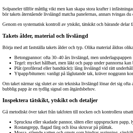
Solpaneler tillför måttlig vikt men kan skapa stora krafter i infästninga
bör takets återstående livslängd matcha panelernas, annars tvingas du
Genom en systematisk kontroll av ytskikt, tätskikt och bärande delar f
Takets ålder, material och livslängd
Börja med att fastställa takets ålder och typ. Olika material åldras ol
Betongpannor: ofta 30–40 års livslängd, men underlagspappen k
Tegel: mycket hållbart, men läkt och papp under pannorna kan 
Plåt (profilerad eller bandtäckt): lång livslängd vid rätt underhål
Ytpapp/bitumen: vanligt på låglutande tak, kräver noggrann kon
Om taket närmar sig slutet av sin tekniska livslängd lönar det sig ofta
bubblig papp är en tydlig signal om åtgärdsbehov.
Inspektera tätskikt, ytskikt och detaljer
Gå metodiskt över taket från takfoten till nocken och kontrollera utsat
Spruckna eller skadade pannor, sliten eller uppsprucken papp, l
Rostangrepp, flagad färg och lösa skruvar på plåttak.
Mossa, stående vatten och smuts som hindrar avrinning, särskilt 