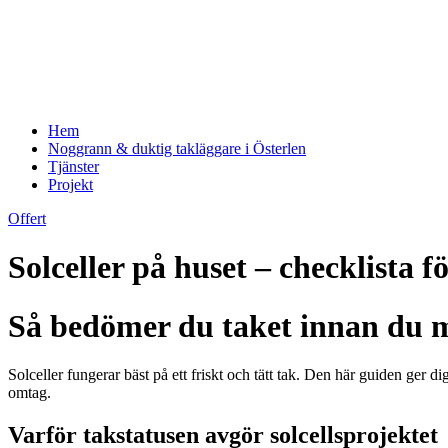
Hem
Noggrann & duktig takläggare i Österlen
Tjänster
Projekt
Offert
Solceller på huset – checklista f
Så bedömer du taket innan du m
Solceller fungerar bäst på ett friskt och tätt tak. Den här guiden ger
omtag.
Varför takstatusen avgör solcellsprojektet