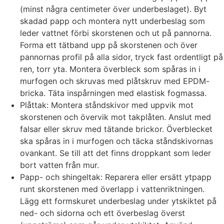
(minst några centimeter över underbeslaget). Byt
skadad papp och montera nytt underbeslag som
leder vattnet förbi skorstenen och ut på pannorna.
Forma ett tätband upp på skorstenen och över
pannornas profil på alla sidor, tryck fast ordentligt på
ren, torr yta. Montera överbleck som spåras in i
murfogen och skruvas med plåtskruv med EPDM-
bricka. Täta inspårningen med elastisk fogmassa.
Plåttak: Montera ståndskivor med uppvik mot
skorstenen och övervik mot takplåten. Anslut med
falsar eller skruv med tätande brickor. Överblecket
ska spåras in i murfogen och täcka ståndskivornas
ovankant. Se till att det finns droppkant som leder
bort vatten från mur.
Papp- och shingeltak: Reparera eller ersätt ytpapp
runt skorstenen med överlapp i vattenriktningen.
Lägg ett formskuret underbeslag under ytskiktet på
ned- och sidorna och ett överbeslag överst