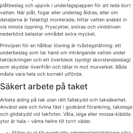
plåtbeslag och uppvik i underlagspappen för att leda bort
vatten. När plåt, fogar eller underlag åldras, eller om
detaljerna är felaktigt monterade, hittar vatten snabbt in
via minsta öppning. Fryscykler, snöras och vinddriven
nederbörd belastar området extra mycket.
Principen för en hållbar lösning är tvåstegstätning: ett
underbeslag som tar hand om inträngande vatten under
taktäckningen och ett överbleck (synligt skorstensbeslag)
som skyddar överifrån och tätar in mot murverket. Båda
måste vara hela och korrekt utförda.
Säkert arbete på taket
Arbeta aldrig på tak utan rätt fallskydd och taksäkerhet.
Använd sele och livlina fäst i godkänd förankring, takstege
och glidskydd vid takfoten. Våta, isiga eller mossa-klädda
ytor är hala – vänta hellre till torrt väder.
Stäng av el till eventuella antenner/installationer nära