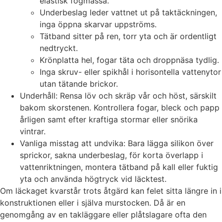
elastisk fogmassa.
Underbeslag leder vattnet ut på taktäckningen,
inga öppna skarvar uppströms.
Tätband sitter på ren, torr yta och är ordentligt
nedtryckt.
Krönplatta hel, fogar täta och droppnäsa tydlig.
Inga skruv- eller spikhål i horisontella vattenytor
utan tätande brickor.
Underhåll: Rensa löv och skräp vår och höst, särskilt
bakom skorstenen. Kontrollera fogar, bleck och papp
årligen samt efter kraftiga stormar eller snörika
vintrar.
Vanliga misstag att undvika: Bara lägga silikon över
sprickor, sakna underbeslag, för korta överlapp i
vattenriktningen, montera tätband på kall eller fuktig
yta och använda högtryck vid läcktest.
Om läckaget kvarstår trots åtgärd kan felet sitta längre in i
konstruktionen eller i själva murstocken. Då är en
genomgång av en takläggare eller plåtslagare ofta den