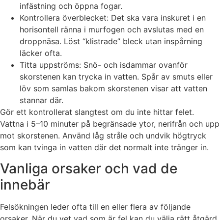
infästning och öppna fogar.
Kontrollera överblecket: Det ska vara inskuret i en
horisontell ränna i murfogen och avslutas med en
droppnäsa. Löst “klistrade” bleck utan inspårning
läcker ofta.
Titta uppströms: Snö- och isdammar ovanför
skorstenen kan trycka in vatten. Spår av smuts eller
löv som samlas bakom skorstenen visar att vatten
stannar där.
Gör ett kontrollerat slangtest om du inte hittar felet.
Vattna i 5–10 minuter på begränsade ytor, nerifrån och upp
mot skorstenen. Använd låg stråle och undvik högtryck
som kan tvinga in vatten där det normalt inte tränger in.
Vanliga orsaker och vad de
innebär
Felsökningen leder ofta till en eller flera av följande
orsaker. När du vet vad som är fel kan du välja rätt åtgärd