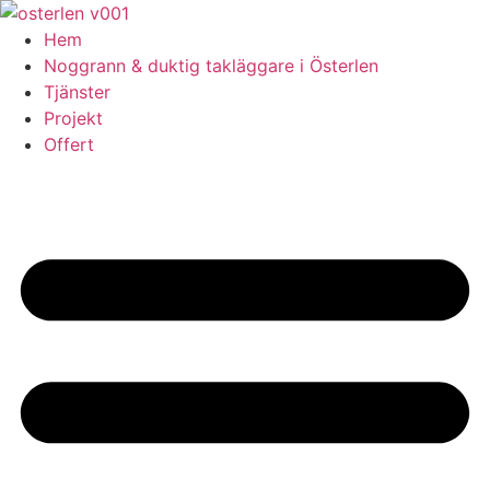
Skip
to
Hem
content
Noggrann & duktig takläggare i Österlen
Tjänster
Projekt
Offert