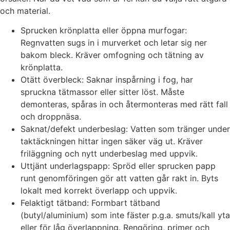
och material.
Sprucken krönplatta eller öppna murfogar:
Regnvatten sugs in i murverket och letar sig ner
bakom bleck. Kräv­er omfogning och tätning av
krönplatta.
Otätt överbleck: Saknar inspårning i fog, har
spruckna tätmassor eller sitter löst. Måste
demonteras, spåras in och återmonteras med rätt fall
och droppnäsa.
Saknat/defekt underbeslag: Vatten som tränger under
taktäckningen hittar ingen säker väg ut. Kräver
friläggning och nytt underbeslag med uppvik.
Uttjänt underlagspapp: Spröd eller sprucken papp
runt genomföringen gör att vatten går rakt in. Byts
lokalt med korrekt överlapp och uppvik.
Felaktigt tätband: Formbart tätband
(butyl/aluminium) som inte fäster p.g.a. smuts/kall yta
eller för låg överlappning. Rengöring, primer och