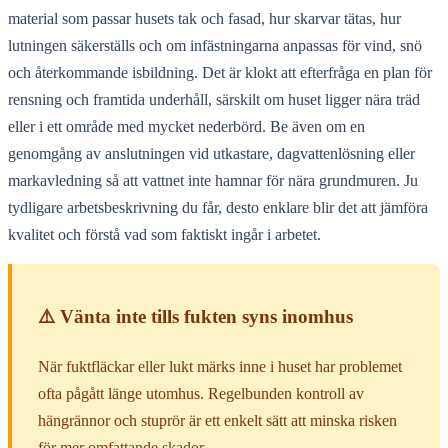
material som passar husets tak och fasad, hur skarvar tätas, hur
lutningen säkerställs och om infästningarna anpassas för vind, snö
och återkommande isbildning. Det är klokt att efterfråga en plan för
rensning och framtida underhåll, särskilt om huset ligger nära träd
eller i ett område med mycket nederbörd. Be även om en
genomgång av anslutningen vid utkastare, dagvattenlösning eller
markavledning så att vattnet inte hamnar för nära grundmuren. Ju
tydligare arbetsbeskrivning du får, desto enklare blir det att jämföra
kvalitet och förstå vad som faktiskt ingår i arbetet.
⚠️ Vänta inte tills fukten syns inomhus
När fuktfläckar eller lukt märks inne i huset har problemet
ofta pågått länge utomhus. Regelbunden kontroll av
hängrännor och stuprör är ett enkelt sätt att minska risken
för mer omfattande skador.