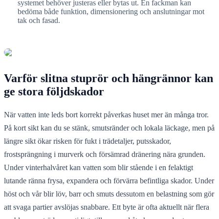
systemet behöver justeras eller bytas ut. En fackman kan
bedöma både funktion, dimensionering och anslutningar mot
tak och fasad.
Varför slitna stuprör och hängrännor kan
ge stora följdskador
När vatten inte leds bort korrekt påverkas huset mer än många tror.
På kort sikt kan du se stänk, smutsränder och lokala läckage, men på
längre sikt ökar risken för fukt i trädetaljer, putsskador,
frostsprängning i murverk och försämrad dränering nära grunden.
Under vinterhalvåret kan vatten som blir stående i en felaktigt
lutande ränna frysa, expandera och förvärra befintliga skador. Under
höst och vår blir löv, barr och smuts dessutom en belastning som gör
att svaga partier avslöjas snabbare. Ett byte är ofta aktuellt när flera