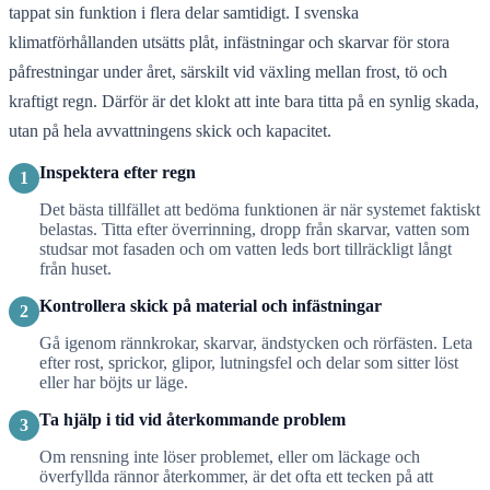
tappat sin funktion i flera delar samtidigt. I svenska
klimatförhållanden utsätts plåt, infästningar och skarvar för stora
påfrestningar under året, särskilt vid växling mellan frost, tö och
kraftigt regn. Därför är det klokt att inte bara titta på en synlig skada,
utan på hela avvattningens skick och kapacitet.
Inspektera efter regn
1
Det bästa tillfället att bedöma funktionen är när systemet faktiskt
belastas. Titta efter överrinning, dropp från skarvar, vatten som
studsar mot fasaden och om vatten leds bort tillräckligt långt
från huset.
Kontrollera skick på material och infästningar
2
Gå igenom rännkrokar, skarvar, ändstycken och rörfästen. Leta
efter rost, sprickor, glipor, lutningsfel och delar som sitter löst
eller har böjts ur läge.
Ta hjälp i tid vid återkommande problem
3
Om rensning inte löser problemet, eller om läckage och
överfyllda rännor återkommer, är det ofta ett tecken på att