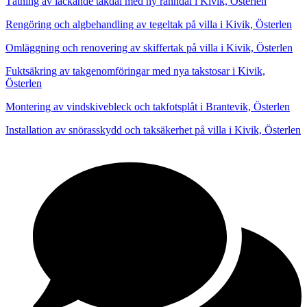
Tätning av läckande takdal med ny ränndal i Kivik, Österlen
Rengöring och algbehandling av tegeltak på villa i Kivik, Österlen
Omläggning och renovering av skiffertak på villa i Kivik, Österlen
Fuktsäkring av takgenomföringar med nya takstosar i Kivik,
Österlen
Montering av vindskivebleck och takfotsplåt i Brantevik, Österlen
Installation av snörasskydd och taksäkerhet på villa i Kivik, Österlen