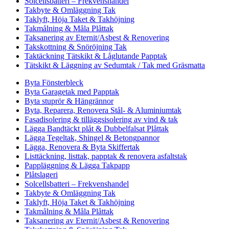
Solcellsbatteri – Frekvenshandel
Takbyte & Omläggning Tak
Taklyft, Höja Taket & Takhöjning
Takmålning & Måla Plåttak
Taksanering av Eternit/Asbest & Renovering
Takskottning & Snöröjning Tak
Taktäckning Tätskikt & Låglutande Papptak
Tätskikt & Läggning av Sedumtak / Tak med Gräsmatta
Byta Fönsterbleck
Byta Garagetak med Papptak
Byta stuprör & Hängrännor
Byta, Reparera, Renovera Stål- & Aluminiumtak
Fasadisolering & tilläggsisolering av vind & tak
Lägga Bandtäckt plåt & Dubbelfalsat Plåttak
Lägga Tegeltak, Shingel & Betongpannor
Lägga, Renovera & Byta Skiffertak
Listtäckning, listtak, papptak & renovera asfaltstak
Pappläggning & Lägga Takpapp
Plåtslageri
Solcellsbatteri – Frekvenshandel
Takbyte & Omläggning Tak
Taklyft, Höja Taket & Takhöjning
Takmålning & Måla Plåttak
Taksanering av Eternit/Asbest & Renovering