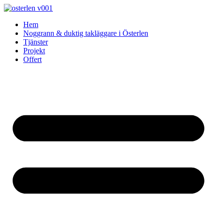
Skip
to
Hem
content
Noggrann & duktig takläggare i Österlen
Tjänster
Projekt
Offert