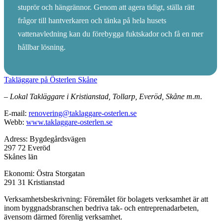
stuprör och hängrännor. Genom att agera tidigt, ställa rätt
frågor till hantverkaren och tänka på hela husets
vattenavledning kan du förebygga fuktskador och få en mer
hållbar lösning.
Takläggare på Österlen Skåne
– Lokal Takläggare i Kristianstad, Tollarp, Everöd, Skåne m.m.
E-mail:
renovering@taklaggare-osterlen.se
Webb:
www.taklaggare-osterlen.se
Adress: Bygdegårdsvägen
297 72 Everöd
Skånes län
Ekonomi: Östra Storgatan
291 31 Kristianstad
Verksamhetsbeskrivning: Föremålet för bolagets verksamhet är att
inom byggnadsbranschen bedriva tak- och entreprenadarbeten,
ävensom därmed förenlig verksamhet.