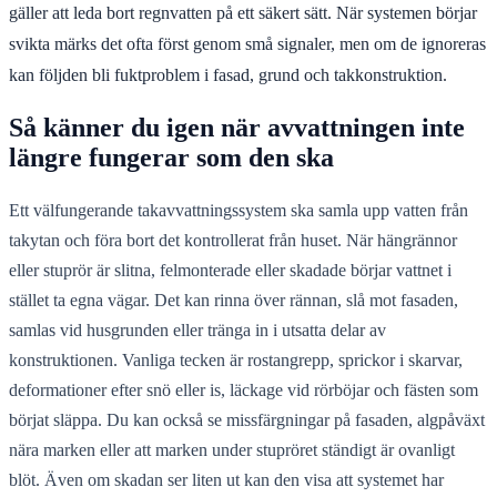
gäller att leda bort regnvatten på ett säkert sätt. När systemen börjar
svikta märks det ofta först genom små signaler, men om de ignoreras
kan följden bli fuktproblem i fasad, grund och takkonstruktion.
Så känner du igen när avvattningen inte
längre fungerar som den ska
Ett välfungerande takavvattningssystem ska samla upp vatten från
takytan och föra bort det kontrollerat från huset. När hängrännor
eller stuprör är slitna, felmonterade eller skadade börjar vattnet i
stället ta egna vägar. Det kan rinna över rännan, slå mot fasaden,
samlas vid husgrunden eller tränga in i utsatta delar av
konstruktionen. Vanliga tecken är rostangrepp, sprickor i skarvar,
deformationer efter snö eller is, läckage vid rörböjar och fästen som
börjat släppa. Du kan också se missfärgningar på fasaden, algpåväxt
nära marken eller att marken under stupröret ständigt är ovanligt
blöt. Även om skadan ser liten ut kan den visa att systemet har