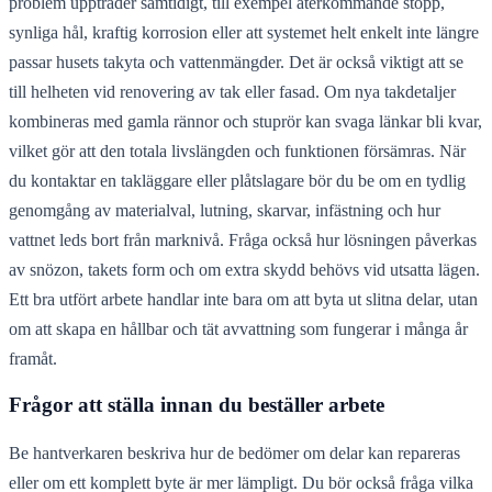
problem uppträder samtidigt, till exempel återkommande stopp,
synliga hål, kraftig korrosion eller att systemet helt enkelt inte längre
passar husets takyta och vattenmängder. Det är också viktigt att se
till helheten vid renovering av tak eller fasad. Om nya takdetaljer
kombineras med gamla rännor och stuprör kan svaga länkar bli kvar,
vilket gör att den totala livslängden och funktionen försämras. När
du kontaktar en takläggare eller plåtslagare bör du be om en tydlig
genomgång av materialval, lutning, skarvar, infästning och hur
vattnet leds bort från marknivå. Fråga också hur lösningen påverkas
av snözon, takets form och om extra skydd behövs vid utsatta lägen.
Ett bra utfört arbete handlar inte bara om att byta ut slitna delar, utan
om att skapa en hållbar och tät avvattning som fungerar i många år
framåt.
Frågor att ställa innan du beställer arbete
Be hantverkaren beskriva hur de bedömer om delar kan repareras
eller om ett komplett byte är mer lämpligt. Du bör också fråga vilka