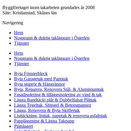
Byggföretaget inom takarbeten grundades år 2008
Säte: Kristianstad, Skånes län
Navigering
Hem
Noggrann & duktig takläggare i Österlen
Tjänster
Hem
Noggrann & duktig takläggare i Österlen
Tjänster
Byta Fönsterbleck
Byta Garagetak med Papptak
Byta stuprör & Hängrännor
Byta, Reparera, Renovera Stål- & Aluminiumtak
Fasadisolering & tilläggsisolering av vind & tak
Lägga Bandtäckt plåt & Dubbelfalsat Plåttak
Lägga Tegeltak, Shingel & Betongpannor
Lägga, Renovera & Byta Skiffertak
Listtäckning, listtak, papptak & renovera asfaltstak
Pappläggning & Lägga Takpapp
Plåtslageri