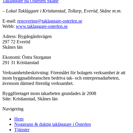
Takläggare på Österlen Skåne
– Lokal Takläggare i Kristianstad, Tollarp, Everöd, Skåne m.m.
E-mail:
renovering@taklaggare-osterlen.se
Webb:
www.taklaggare-osterlen.se
Adress: Bygdegårdsvägen
297 72 Everöd
Skånes län
Ekonomi: Östra Storgatan
291 31 Kristianstad
Verksamhetsbeskrivning: Föremålet för bolagets verksamhet är att
inom byggnadsbranschen bedriva tak- och entreprenadarbeten,
ävensom därmed förenlig verksamhet.
Byggföretaget inom takarbeten grundades år 2008
Säte: Kristianstad, Skånes län
Navigering
Hem
Noggrann & duktig takläggare i Österlen
Tjänster