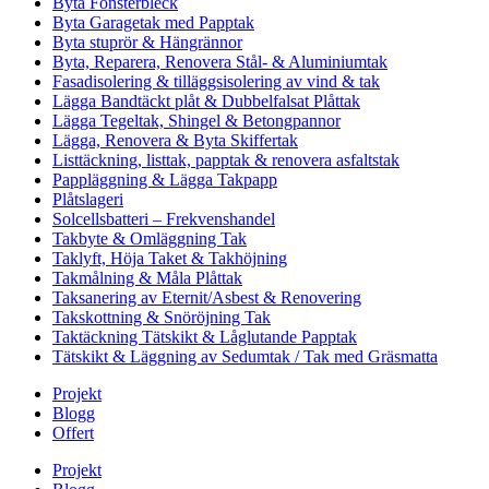
Byta Fönsterbleck
Byta Garagetak med Papptak
Byta stuprör & Hängrännor
Byta, Reparera, Renovera Stål- & Aluminiumtak
Fasadisolering & tilläggsisolering av vind & tak
Lägga Bandtäckt plåt & Dubbelfalsat Plåttak
Lägga Tegeltak, Shingel & Betongpannor
Lägga, Renovera & Byta Skiffertak
Listtäckning, listtak, papptak & renovera asfaltstak
Pappläggning & Lägga Takpapp
Plåtslageri
Solcellsbatteri – Frekvenshandel
Takbyte & Omläggning Tak
Taklyft, Höja Taket & Takhöjning
Takmålning & Måla Plåttak
Taksanering av Eternit/Asbest & Renovering
Takskottning & Snöröjning Tak
Taktäckning Tätskikt & Låglutande Papptak
Tätskikt & Läggning av Sedumtak / Tak med Gräsmatta
Projekt
Blogg
Offert
Projekt