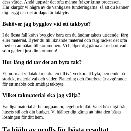
dess värde. Ändå uppstår det ofta många frågor kring processen.
Här klargör vi några av de vanligaste funderingarna, så att du känner
dig trygg när det är dags för takbyte.
Behöver jag bygglov vid ett takbyte?
I de flesta fall krävs bygglov bara om du ändrar takets utseende, färg
eller material. Byter du till liknande material och färg räcker det ofta
med en anmälan till kommunen. Vi hjälper dig gärna att reda ut vad
som gäller i just din kommun!
Hur lång tid tar det att byta tak?
Ett normalt villatak tar cirka en till två veckor att byta, beroende på
storlek, materialval och väder. Planering och förarbete är avgörande
för ett snabbt och smidigt takbyte.
Vilket takmaterial ska jag välja?
Vanliga material är betongpannor, tegel och plåt. Valet bör utgå från
husets stil och din budget. Vi hjälper dig gärna att hitta den bästa
lösningen för ditt hem.
Ta hjälp av proffs för bästa resultat