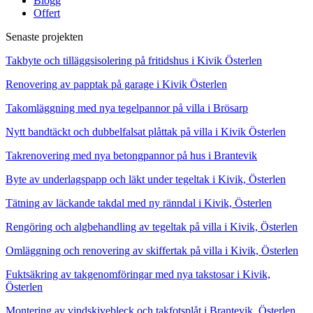
Blogg
Offert
Senaste projekten
Takbyte och tilläggsisolering på fritidshus i Kivik Österlen
Renovering av papptak på garage i Kivik Österlen
Takomläggning med nya tegelpannor på villa i Brösarp
Nytt bandtäckt och dubbelfalsat plåttak på villa i Kivik Österlen
Takrenovering med nya betongpannor på hus i Brantevik
Byte av underlagspapp och läkt under tegeltak i Kivik, Österlen
Tätning av läckande takdal med ny ränndal i Kivik, Österlen
Rengöring och algbehandling av tegeltak på villa i Kivik, Österlen
Omläggning och renovering av skiffertak på villa i Kivik, Österlen
Fuktsäkring av takgenomföringar med nya takstosar i Kivik,
Österlen
Montering av vindskivebleck och takfotsplåt i Brantevik, Österlen