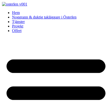
Skip
to
Hem
content
Noggrann & duktig takläggare i Österlen
Tjänster
Projekt
Offert