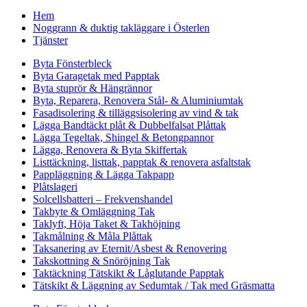
Hem
Noggrann & duktig takläggare i Österlen
Tjänster
Byta Fönsterbleck
Byta Garagetak med Papptak
Byta stuprör & Hängrännor
Byta, Reparera, Renovera Stål- & Aluminiumtak
Fasadisolering & tilläggsisolering av vind & tak
Lägga Bandtäckt plåt & Dubbelfalsat Plåttak
Lägga Tegeltak, Shingel & Betongpannor
Lägga, Renovera & Byta Skiffertak
Listtäckning, listtak, papptak & renovera asfaltstak
Pappläggning & Lägga Takpapp
Plåtslageri
Solcellsbatteri – Frekvenshandel
Takbyte & Omläggning Tak
Taklyft, Höja Taket & Takhöjning
Takmålning & Måla Plåttak
Taksanering av Eternit/Asbest & Renovering
Takskottning & Snöröjning Tak
Taktäckning Tätskikt & Låglutande Papptak
Tätskikt & Läggning av Sedumtak / Tak med Gräsmatta