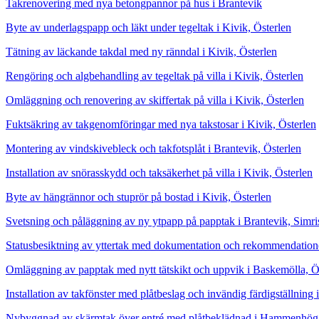
Takrenovering med nya betongpannor på hus i Brantevik
Byte av underlagspapp och läkt under tegeltak i Kivik, Österlen
Tätning av läckande takdal med ny ränndal i Kivik, Österlen
Rengöring och algbehandling av tegeltak på villa i Kivik, Österlen
Omläggning och renovering av skiffertak på villa i Kivik, Österlen
Fuktsäkring av takgenomföringar med nya takstosar i Kivik, Österlen
Montering av vindskivebleck och takfotsplåt i Brantevik, Österlen
Installation av snörasskydd och taksäkerhet på villa i Kivik, Österlen
Byte av hängrännor och stuprör på bostad i Kivik, Österlen
Svetsning och påläggning av ny ytpapp på papptak i Brantevik, Simr
Statusbesiktning av yttertak med dokumentation och rekommendation
Omläggning av papptak med nytt tätskikt och uppvik i Baskemölla, Ö
Installation av takfönster med plåtbeslag och invändig färdigställning
Nybyggnad av skärmtak över entré med plåtbeklädnad i Hammenhög, 