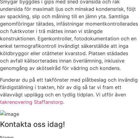
Smygar byggdes i gips med sned ovansida och rak
undersida för maximalt ljus och minskad kondensrisk, följt
av spackling, slip och målning till en jämn yta. Samtliga
genomföringar tätades, infästningar momentkontrollerades
och fuktkvoter i trä mättes innan vi stängde
konstruktionen. Egenkontroller, fotodokumentation och en
enkel termografikontroll invändigt säkerställde att inga
köldbryggor eller otätheter kvarstod. Platsen städades
och avfall källsorterades innan överlämning, inklusive
genomgång av skötselråd för vädring och kondens.
Funderar du på ett takfönster med plåtbeslag och invändig
färdigställning i trakten, hör av dig så tar vi fram ett
välavvägt upplägg och en tydlig tidplan. Vi utför även
takrenovering Staffanstorp
.
Kontakta oss idag!
Namn