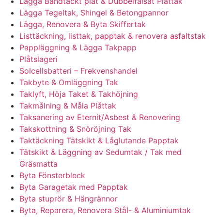
Lägga Bandtäckt plåt & Dubbelfalsat Plåttak
Lägga Tegeltak, Shingel & Betongpannor
Lägga, Renovera & Byta Skiffertak
Listtäckning, listtak, papptak & renovera asfaltstak
Pappläggning & Lägga Takpapp
Plåtslageri
Solcellsbatteri – Frekvenshandel
Takbyte & Omläggning Tak
Taklyft, Höja Taket & Takhöjning
Takmålning & Måla Plåttak
Taksanering av Eternit/Asbest & Renovering
Takskottning & Snöröjning Tak
Taktäckning Tätskikt & Låglutande Papptak
Tätskikt & Läggning av Sedumtak / Tak med
Gräsmatta
Byta Fönsterbleck
Byta Garagetak med Papptak
Byta stuprör & Hängrännor
Byta, Reparera, Renovera Stål- & Aluminiumtak