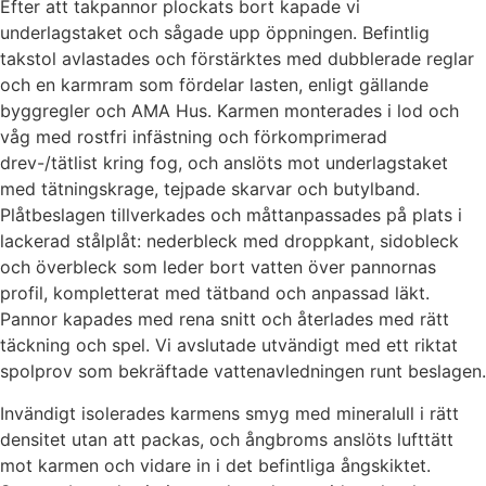
Efter att takpannor plockats bort kapade vi
underlagstaket och sågade upp öppningen. Befintlig
takstol avlastades och förstärktes med dubblerade reglar
och en karmram som fördelar lasten, enligt gällande
byggregler och AMA Hus. Karmen monterades i lod och
våg med rostfri infästning och förkomprimerad
drev-/tätlist kring fog, och anslöts mot underlagstaket
med tätningskrage, tejpade skarvar och butylband.
Plåtbeslagen tillverkades och måttanpassades på plats i
lackerad stålplåt: nederbleck med droppkant, sidobleck
och överbleck som leder bort vatten över pannornas
profil, kompletterat med tätband och anpassad läkt.
Pannor kapades med rena snitt och återlades med rätt
täckning och spel. Vi avslutade utvändigt med ett riktat
spolprov som bekräftade vattenavledningen runt beslagen.
Invändigt isolerades karmens smyg med mineralull i rätt
densitet utan att packas, och ångbroms anslöts lufttätt
mot karmen och vidare in i det befintliga ångskiktet.