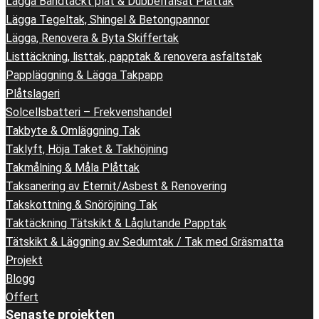
Lägga Bandtäckt plåt & Dubbelfalsat Plåttak
Lägga Tegeltak, Shingel & Betongpannor
Lägga, Renovera & Byta Skiffertak
Listtäckning, listtak, papptak & renovera asfaltstak
Pappläggning & Lägga Takpapp
Plåtslageri
Solcellsbatteri – Frekvenshandel
Takbyte & Omläggning Tak
Taklyft, Höja Taket & Takhöjning
Takmålning & Måla Plåttak
Taksanering av Eternit/Asbest & Renovering
Takskottning & Snöröjning Tak
Taktäckning Tätskikt & Låglutande Papptak
Tätskikt & Läggning av Sedumtak / Tak med Gräsmatta
Projekt
Blogg
Offert
Senaste projekten