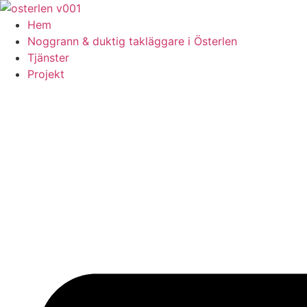
Skip
to
Hem
content
Noggrann & duktig takläggare i Österlen
Tjänster
Projekt