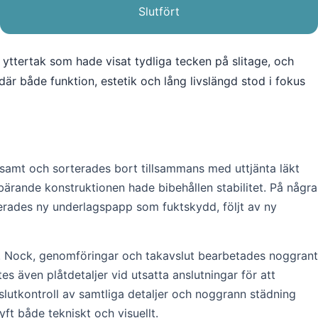
Slutfört
yttertak som hade visat tydliga tecken på slitage, och
är både funktion, estetik och lång livslängd stod i fokus
amt och sorterades bort tillsammans med uttjänta läkt
n bärande konstruktionen hade bibehållen stabilitet. På några
erades ny underlagspapp som fuktskydd, följt av ny
ng. Nock, genomföringar och takavslut bearbetades noggrant
 även plåtdetaljer vid utsatta anslutningar för att
lutkontroll av samtliga detaljer och noggrann städning
yft både tekniskt och visuellt.