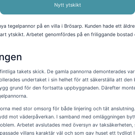
Nytt ytskikt
 tegelpannor på en villa i Brösarp. Kunden hade ett äldre 
art ytskikt. Arbetet genomfördes på en friliggande bostad d
ingen
ntliga takets skick. De gamla pannorna demonterades vars
ollerades undertaket i sin helhet för att säkerställa att de
trygg grund för den fortsatta uppbyggnaden. Därefter mont
gelpannorna.
norna med stor omsorg för både linjering och tät anslutni
skydd mot väderpåverkan. I samband med omläggningen byttes
roblem. Arbetet avslutades med översyn av taksäkerheten, s
 passade villans karaktär väl och som gav huset ett tydligt l