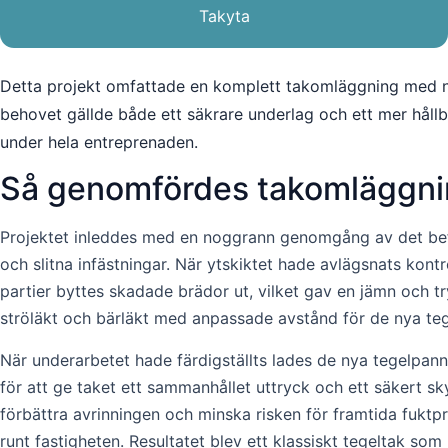
Takyta
Detta projekt omfattade en komplett takomläggning med nya
behovet gällde både ett säkrare underlag och ett mer hållb
under hela entreprenaden.
Så genomfördes takomläggn
Projektet inleddes med en noggrann genomgång av det befi
och slitna infästningar. När ytskiktet hade avlägsnats kontr
partier byttes skadade brädor ut, vilket gav en jämn och 
ströläkt och bärläkt med anpassade avstånd för de nya te
När underarbetet hade färdigställts lades de nya tegelpan
för att ge taket ett sammanhållet uttryck och ett säkert 
förbättra avrinningen och minska risken för framtida fuktp
runt fastigheten. Resultatet blev ett klassiskt tegeltak som