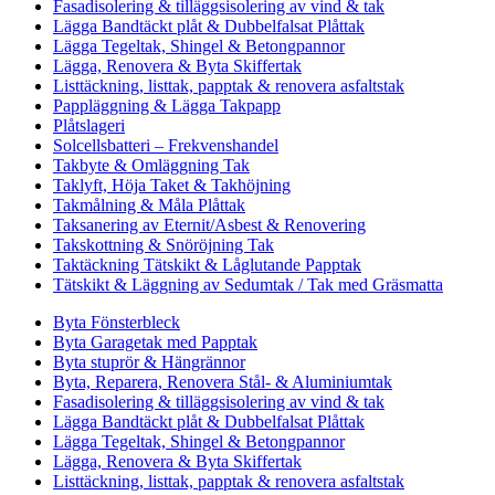
Fasadisolering & tilläggsisolering av vind & tak
Lägga Bandtäckt plåt & Dubbelfalsat Plåttak
Lägga Tegeltak, Shingel & Betongpannor
Lägga, Renovera & Byta Skiffertak
Listtäckning, listtak, papptak & renovera asfaltstak
Pappläggning & Lägga Takpapp
Plåtslageri
Solcellsbatteri – Frekvenshandel
Takbyte & Omläggning Tak
Taklyft, Höja Taket & Takhöjning
Takmålning & Måla Plåttak
Taksanering av Eternit/Asbest & Renovering
Takskottning & Snöröjning Tak
Taktäckning Tätskikt & Låglutande Papptak
Tätskikt & Läggning av Sedumtak / Tak med Gräsmatta
Byta Fönsterbleck
Byta Garagetak med Papptak
Byta stuprör & Hängrännor
Byta, Reparera, Renovera Stål- & Aluminiumtak
Fasadisolering & tilläggsisolering av vind & tak
Lägga Bandtäckt plåt & Dubbelfalsat Plåttak
Lägga Tegeltak, Shingel & Betongpannor
Lägga, Renovera & Byta Skiffertak
Listtäckning, listtak, papptak & renovera asfaltstak