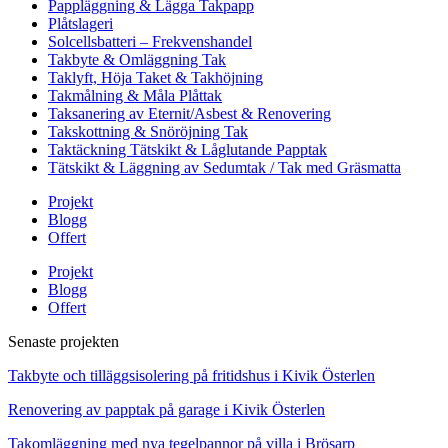
Pappläggning & Lägga Takpapp
Plåtslageri
Solcellsbatteri – Frekvenshandel
Takbyte & Omläggning Tak
Taklyft, Höja Taket & Takhöjning
Takmålning & Måla Plåttak
Taksanering av Eternit/Asbest & Renovering
Takskottning & Snöröjning Tak
Taktäckning Tätskikt & Låglutande Papptak
Tätskikt & Läggning av Sedumtak / Tak med Gräsmatta
Projekt
Blogg
Offert
Projekt
Blogg
Offert
Senaste projekten
Takbyte och tilläggsisolering på fritidshus i Kivik Österlen
Renovering av papptak på garage i Kivik Österlen
Takomläggning med nya tegelpannor på villa i Brösarp