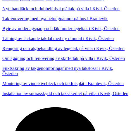
Nytt bandtäckt och dubbelfalsat plåttak på villa i Kivik Österlen
Takrenovering med nya betongpannor på hus i Brantevik
Byte av underlagspapp och läkt under tegeltak i Kivik, Österlen
Tätning av läckande takdal med ny ränndal i Kivik, Österlen
Rengöring och algbehandling av tegeltak på villa i Kivik, Österlen
Omläggning och renovering av skiffertak på villa i Kivik, Österlen
Fuktsäkring av takgenomföringar med nya takstosar i Kivik,
Österlen
Montering av vindskivebleck och takfotsplåt i Brantevik, Österlen
Installation av snörasskydd och taksäkerhet på villa i Kivik, Österlen