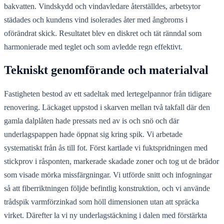
bakvatten. Vindskydd och vindavledare återställdes, arbetsytor
städades och kundens vind isolerades åter med ångbroms i
oförändrat skick. Resultatet blev en diskret och tät ränndal som
harmonierade med teglet och som avledde regn effektivt.
Tekniskt genomförande och materialval
Fastigheten bestod av ett sadeltak med lertegelpannor från tidigare
renovering. Läckaget uppstod i skarven mellan två takfall där den
gamla dalplåten hade pressats ned av is och snö och där
underlagspappen hade öppnat sig kring spik. Vi arbetade
systematiskt från ås till fot. Först kartlade vi fuktspridningen med
stickprov i råsponten, markerade skadade zoner och tog ut de brädor
som visade mörka missfärgningar. Vi utförde snitt och infogningar
så att fiberriktningen följde befintlig konstruktion, och vi använde
trådspik varmförzinkad som höll dimensionen utan att spräcka
virket. Därefter la vi ny underlagstäckning i dalen med förstärkta