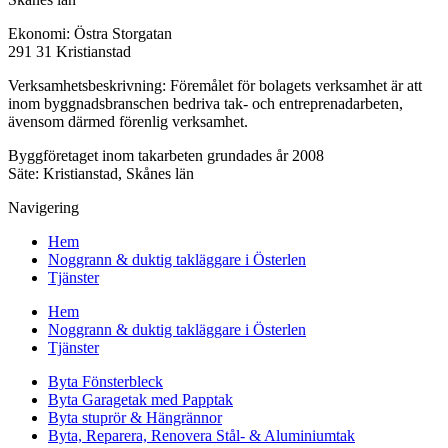
Ekonomi: Östra Storgatan
291 31 Kristianstad
Verksamhetsbeskrivning: Föremålet för bolagets verksamhet är att
inom byggnadsbranschen bedriva tak- och entreprenadarbeten,
ävensom därmed förenlig verksamhet.
Byggföretaget inom takarbeten grundades år 2008
Säte: Kristianstad, Skånes län
Navigering
Hem
Noggrann & duktig takläggare i Österlen
Tjänster
Hem
Noggrann & duktig takläggare i Österlen
Tjänster
Byta Fönsterbleck
Byta Garagetak med Papptak
Byta stuprör & Hängrännor
Byta, Reparera, Renovera Stål- & Aluminiumtak