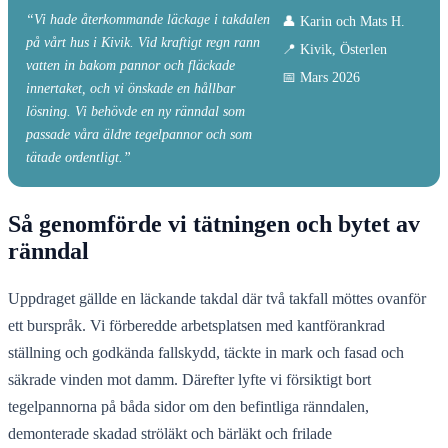
“Vi hade återkommande läckage i takdalen
👤 Karin och Mats H.
på vårt hus i Kivik. Vid kraftigt regn rann
📍 Kivik, Österlen
vatten in bakom pannor och fläckade
📅 Mars 2026
innertaket, och vi önskade en hållbar
lösning. Vi behövde en ny ränndal som
passade våra äldre tegelpannor och som
tätade ordentligt.”
Så genomförde vi tätningen och bytet av
ränndal
Uppdraget gällde en läckande takdal där två takfall möttes ovanför
ett burspråk. Vi förberedde arbetsplatsen med kantförankrad
ställning och godkända fallskydd, täckte in mark och fasad och
säkrade vinden mot damm. Därefter lyfte vi försiktigt bort
tegelpannorna på båda sidor om den befintliga ränndalen,
demonterade skadad ströläkt och bärläkt och frilade