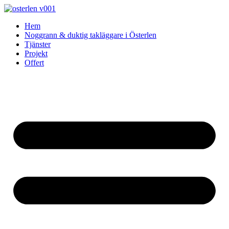
Skip
to
Hem
content
Noggrann & duktig takläggare i Österlen
Tjänster
Projekt
Offert